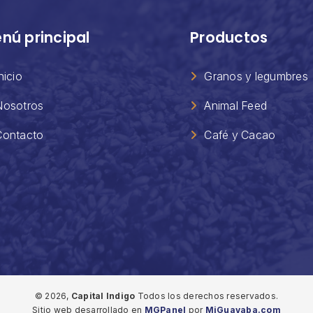
nú principal
Productos
nicio
Granos y legumbres
Nosotros
Animal Feed
Contacto
Café y Cacao
©
2026,
Capital Indigo
Todos los derechos reservados.
Sitio web desarrollado en
MGPanel
por
MiGuayaba.com